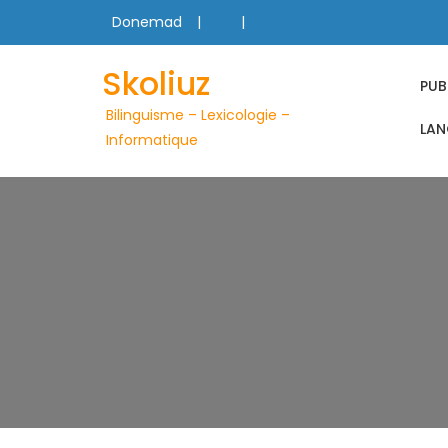
Skip
Donemad
to
content
Skoliuz
PUB
Bilinguisme – Lexicologie –
LAN
Informatique