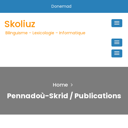
Skip
Donemad
to
content
Skoliuz
Bilinguisme – Lexicologie – Informatique
Home
Pennadoù-Skrid / Publications