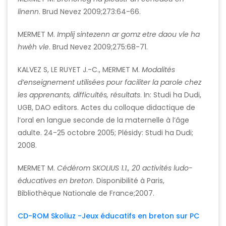
linenn
. Brud Nevez 2009;273:64-66.
MERMET M.
Implij sintezenn ar gomz etre daou vle ha
hw
è
h
v
l
e
. Brud Nevez 2009;275:68-71.
KALVEZ S, LE RUYET J.-C., MERMET M.
Modalités
d’enseignement utilisées pour faciliter la parole chez
les apprenants, difficultés, résultats
. In: Studi ha Dudi,
UGB, DAO editors. Actes du colloque didactique de
l’oral en langue seconde de la maternelle à l’âge
adulte. 24-25 octobre 2005; Plésidy: Studi ha Dudi;
2008.
MERMET M.
Cédérom SKOLIUS 1.1., 20 activités ludo-
éducatives en breton
. Disponibilité à Paris,
Bibliothèque Nationale de France;2007.
CD-ROM Skoliuz -Jeux éducatifs en breton sur PC