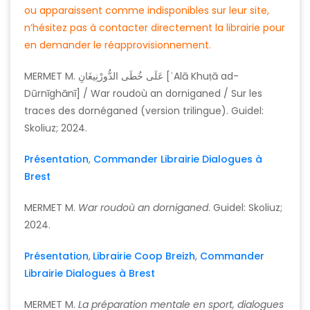
ou apparaissent comme indisponibles sur leur site,
n’hésitez pas à contacter directement la librairie pour
en demander le réapprovisionnement.
MERMET M. عَلَى خُطَى الدُّورْنِيغَانِ [ʿAlā Khuṭā ad-
Dūrnīghānī] / War roudoù an dorniganed / Sur les
traces des dornéganed (version trilingue). Guidel:
Skoliuz; 2024.
Présentation
,
Commander Librairie Dialogues à
Brest
MERMET M.
War roudoù an dorniganed
. Guidel: Skoliuz;
2024.
Présentation
,
Librairie Coop Breizh
,
Commander
Librairie Dialogues à Brest
MERMET M.
La préparation mentale en sport, dialogues