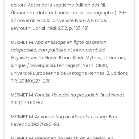
editors. Actes de la septième édition des RIL
(Rencontres Internationales de la Lexicographie); 26-
27 novembre 2010; Université lyon-2, France.
Beyrouth: Dar al-hilal; 2012. p. 165-181.
MERMET M.
Apprentissage en ligne du breton :
adaptabilité, compatibilité et interopérabilité
linguistiques.
In: Herve Bihan. Klask. Mythes, littérature,
langue / Gwengeloù, Lennegezh, Yezh. CRBC,
Université Européenne de Bretagne Rennes-2, Éditions
TIR. 2011;10:
227-238.
MERMET M.
Fonetik klevedel ha prozodïeh
. Brud Nevez
2010;279:50-52.
MERMET M.
Ar voueh hag an identeleh soneg
. Brud
Nevez 2009;276:90-93.
MERMET M.
Brehoneg ha pleustr an echedoù en