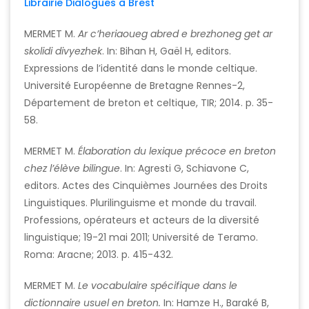
Librairie Dialogues à Brest
MERMET M.
Ar c’heriaoueg abred e brezhoneg get ar
skolidi divyezhek
. In: Bihan H, Gaël H, editors.
Expressions de l’identité dans le monde celtique.
Université Européenne de Bretagne Rennes-2,
Département de breton et celtique, TIR; 2014. p. 35-
58.
MERMET M.
É
laboration du lexique précoce en breton
chez l’élève bilingue
. In: Agresti G, Schiavone C,
editors. Actes des Cinquièmes Journées des Droits
Linguistiques. Plurilinguisme et monde du travail.
Professions, opérateurs et acteurs de la diversité
linguistique; 19-21 mai 2011; Université de Teramo.
Roma: Aracne; 2013. p. 415-432.
MERMET M.
Le vocabulaire spécifique dans le
dictionnaire usuel en breton.
In: Hamze H., Baraké B,