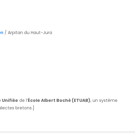
en
/ Arpitan du Haut-Jura
 Unifiée
de l’
École Albert Boché (ETUAB)
, un système
alectes bretons.]