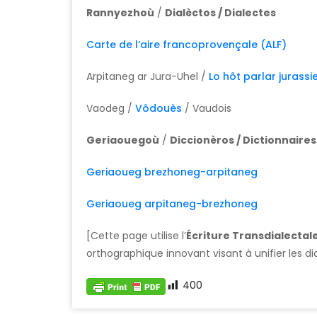
Rannyezhoù
/
Dialèctos / Dialectes
Carte de l’aire francoprovençale (ALF)
Arpitaneg ar Jura-Uhel /
Lo hôt parlar jurassi
Vaodeg /
Vôdouès
/ Vaudois
Geriaouegoù
/
Diccionèros / Dictionnaires
Geriaoueg brezhoneg-arpitaneg
Geriaoueg arpitaneg-brezhoneg
[Cette page utilise l’
Écriture Transdialectale
orthographique innovant visant à unifier les di
400