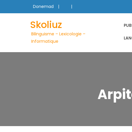
Skip
Donemad
to
content
Skoliuz
PUB
Bilinguisme – Lexicologie –
LAN
Informatique
Arpi