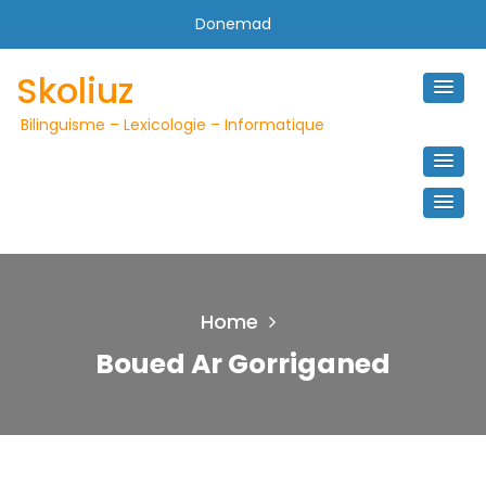
Skip
Donemad
to
content
Skoliuz
Bilinguisme – Lexicologie – Informatique
Home
Boued Ar Gorriganed