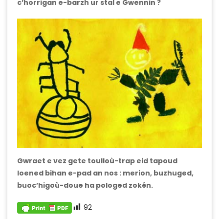
c’horrigan e-barzh ur stal e Gwennin ?
Gwraet e vez gete toulloù-trap eid tapoud
loened bihan e-pad an nos : merion, buzhuged,
buoc’higoù-doue ha pologed zokén.
92