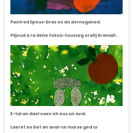
Paotred lipous-bras eo an dorneganed.
Plijoud a ra dehe tokoù-tousseg orañj èl amañ.
E-tal an daol vaen eh eus un aval.
Laeret eo bet an aval-se marse ged ur