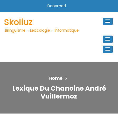
Skip
Donemad
to
content
Skoliuz
Bilinguisme – Lexicologie – Informatique
Home
Lexique Du Chanoine André
Vuillermoz