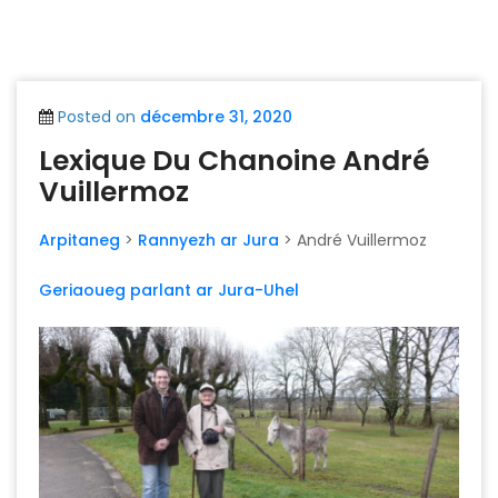
Posted on
décembre 31, 2020
Lexique Du Chanoine André
Vuillermoz
Arpitaneg
>
Rannyezh ar Jura
> André Vuillermoz
Geriaoueg parlant ar Jura-Uhel