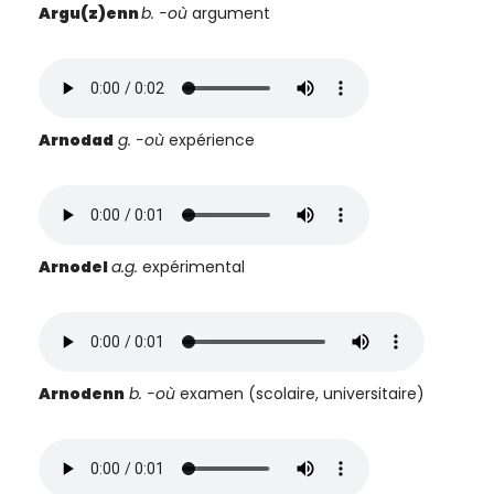
Argu(z)enn
b.
-où
argument
Arnodad
g. -où
expérience
Arnodel
a.g.
expérimental
Arnodenn
b. -où
examen (scolaire, universitaire)