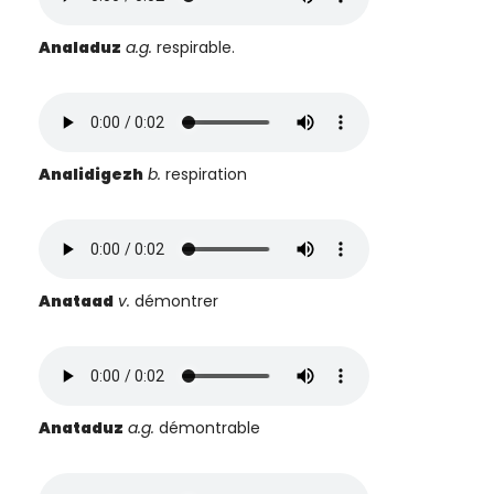
Analaduz
a.g.
respirable.
Analidigezh
b.
respiration
Anataad
v.
démontrer
Anataduz
a.g.
démontrable