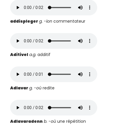
addispleger
g. -ion
commentateur
Aditivel
a.g.
additif
A
dlavar
g. -où
redite
Adlavaradenn
b. -où
une répétition