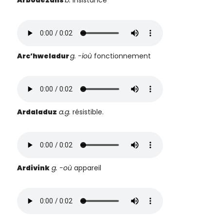
Arbouezañs
b.
insistance
Arc’hweladur
g. -ioù
fonctionnement
Ardaladuz
a.g.
résistible.
Ardivink
g. -où
appareil