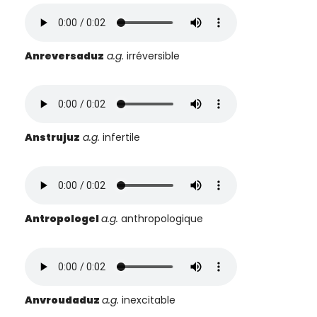
Anreversaduz
a.g.
irréversible
Anstrujuz
a.g.
infertile
Antropologel
a.g.
anthropologique
Anvroudaduz
a.g.
inexcitable