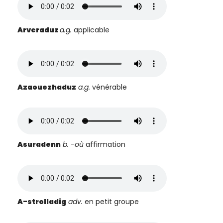
Arveraduz
a.g.
applicable
Azaouezhaduz
a.g.
vénérable
Asuradenn
b. -où
affirmation
A-strolladig
adv.
en petit groupe