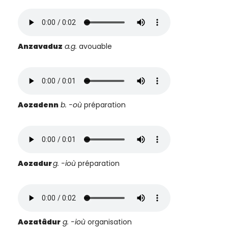
Anzavaduz
a.g.
avouable
Aozadenn
b.
-où
préparation
Aozadur
g.
-ioù
préparation
Aozatâdur
g. -ioù
organisation