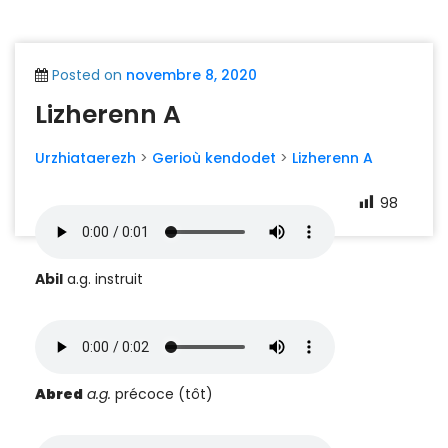
Posted on
novembre 8, 2020
Lizherenn A
Urzhiataerezh
>
Gerioù kendodet
>
Lizherenn A
98
Abil
a.g. instruit
Abred
a.g.
précoce (tôt)