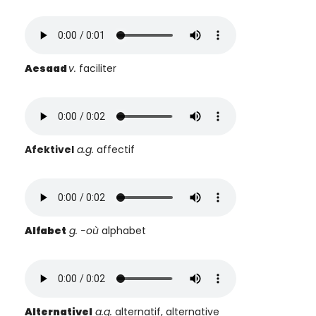
Aesaa
d
v.
faciliter
A
fektivel
a.g.
affectif
Alfabet
g.
-où
alphabet
Alternativel
a.g.
alternatif, alternative