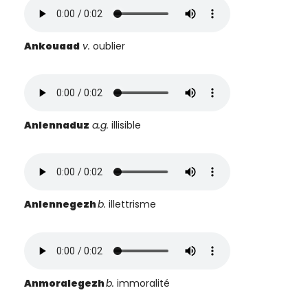
Ankouaad
v.
oublier
Anlennaduz
a.g.
illisible
Anlennegezh
b.
illettrisme
Anmoralegezh
b.
immoralité