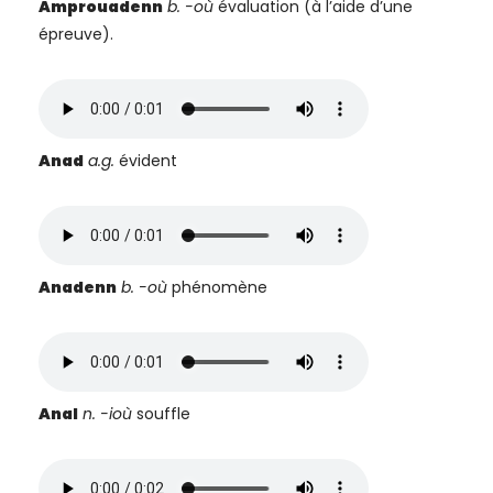
Amprouadenn
b. -où
évaluation (à l’aide d’une
épreuve).
Anad
a.g.
évident
Anadenn
b. -où
phénomène
Anal
n. -ioù
souffle