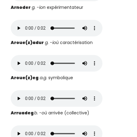
Arnoder
g. -ion
expérimentateur
Aroue(z)adur
g.
-ioù
caractérisation
Aroue(z)eg
a.g.
symbolique
Arruadeg
b. -où
arrivée (collective)