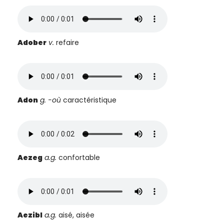
Adober
v.
refaire
Adon
g. -où
caractéristique
Aezeg
a.g.
confortable
Aezibl
a.g.
aisé, aisée