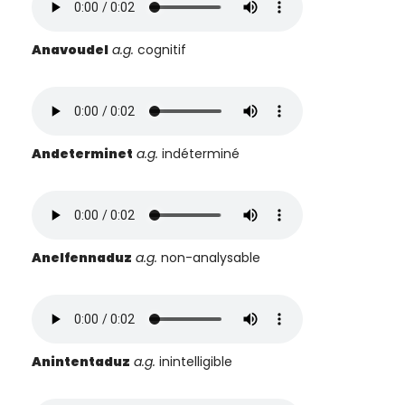
Anavoudel
a.g.
cognitif
Andeterminet
a.g.
indéterminé
Anelfennaduz
a.g.
non-analysable
Anintentaduz
a.g.
inintelligible