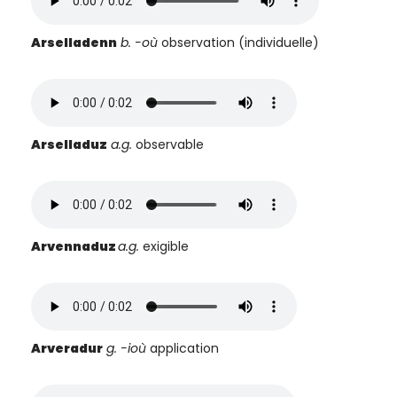
Arselladenn
b. -où
observation (individuelle)
Arselladuz
a.g.
observable
Arvennaduz
a.g.
exigible
Arveradur
g.
-ioù
application