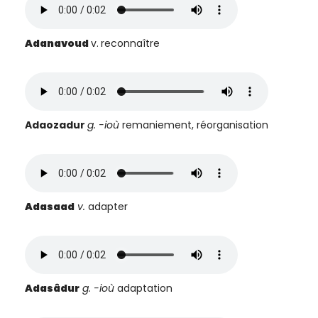
Adanavoud
v.
reconnaître
Adaozadur
g.
-ioù
remaniement, réorganisation
Adasaad
v.
adapter
A
dasâdur
g. -ioù
adaptation