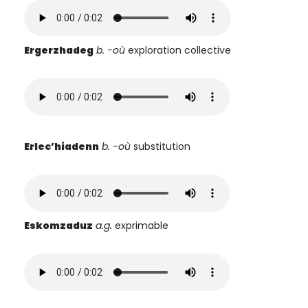
Ergerzhadeg
b.
-où
exploration collective
Erlec’hiadenn
b. -où
substitution
Eskomzaduz
a.g.
exprimable