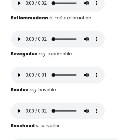
Estlammadenn
b. -où
exclamation
Ezvegaduz
a.g.
exprimable
Evaduz
a.g.
buvable
Eveshaad
v.
surveiller