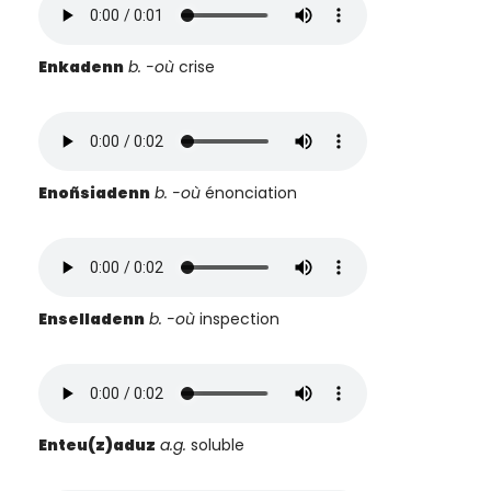
Enkadenn
b. -où
crise
Enoñsiadenn
b.
-où
énonciation
Enselladenn
b. -où
inspection
Enteu(z)aduz
a.g.
soluble