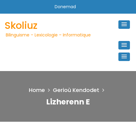
Skip
Donemad
to
content
Skoliuz
Bilinguisme – Lexicologie – Informatique
Home
Gerioù Kendodet
Lizherenn E