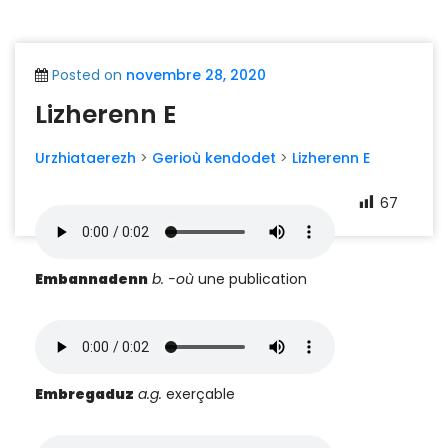
Posted on
novembre 28, 2020
Lizherenn E
Urzhiataerezh
>
Gerioù kendodet
>
Lizherenn E
67
Embannadenn
b. -où
une publication
Embregaduz
a.g.
exerçable