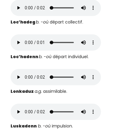
Loc’hadeg
b. -où
départ collectif.
Loc’hadenn
b. -où
départ individuel.
Lonkaduz
a.g.
assimilable.
Luskadenn
b.
-où
impulsion.