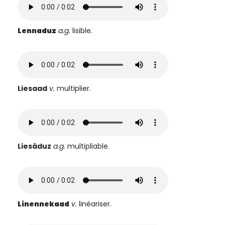
Lennaduz
a.g.
lisible.
Liesaad
v.
multiplier.
Liesâduz
a.g.
multipliable.
Linennekaad
v.
linéariser.