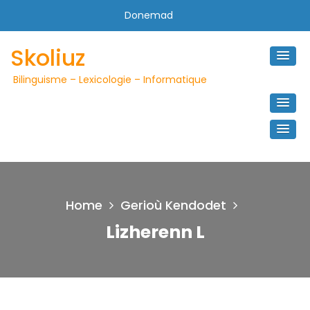
Skip
Donemad
to
content
Skoliuz
Bilinguisme – Lexicologie – Informatique
Home
Gerioù Kendodet
Lizherenn L