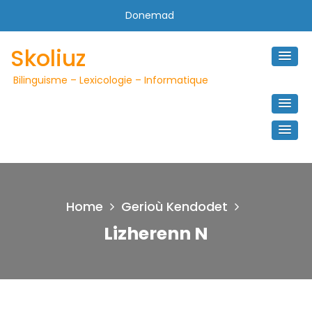
Skip
Donemad
to
content
Skoliuz
Bilinguisme – Lexicologie – Informatique
Home
Gerioù Kendodet
Lizherenn N