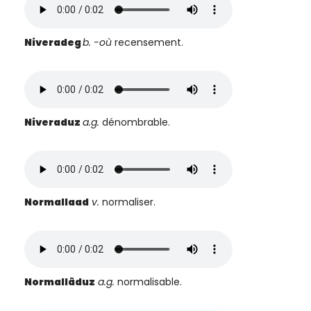
Niveradeg
b.
-où
recensement.
Niveraduz
a.g.
dénombrable.
Normallaad
v.
normaliser.
Normallâduz
a.g.
normalisable.