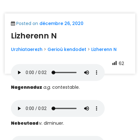
Posted on
décembre 26, 2020
Lizherenn N
Urzhiataerezh
>
Gerioù kendodet
>
Lizherenn N
62
Nagennaduz
a.g.
contestable.
Nebeutaad
v.
diminuer.